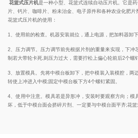
花篮式压片机
是一种小型、花篮式连续自动压片机。它是药
片、钙片、咖啡片、粉未治金、电子原件和各种农业化肥片
花篮式压片机的使用：
1、使用前的检查。机器安装就位，通上电源，把加料器卸
2、压力调节。压力调节前先根据片剂的重量来实现，下冲
制若大带轮卡死.则压力过大，需要拧松上偏心轮前后2个
3、放置模具。先将中模台板卸下，把中模装入装模腔，两
转使上冲进入中模;固定中模台板下方4个螺钉紧固。
4、使用中注意。模具若是异形冲，安装时要观察方向；模
坏，低于中模台面会挤碎片剂、一定要与中模台面平齐;花篮