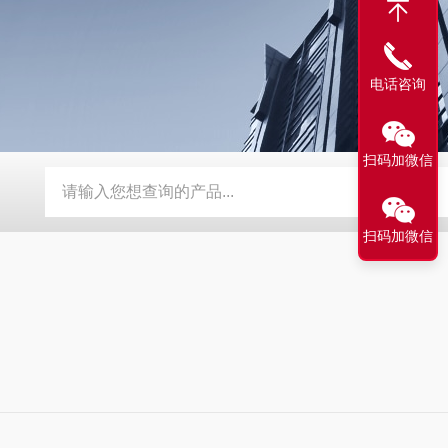
电话咨询
扫码加微信
BY-800\BY-1000八角糖衣机
DW-1滴丸机
DMH对开门干
扫码加微信