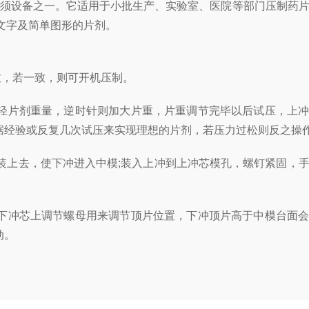
须设备之一。它适用于小批生产、实验室、医院等部门压制药
文字及简单图形的片剂。
致，若一致，则可开机压制。
轻片剂重量，逆时针则加大片重，片重调节完毕以后试压，上
根据经验或反复几次试压来实现理想的片剂，若压力过松则反之操
装上去，使下冲进入中模;装入上冲到上冲芯模孔，螺钉紧固，
下冲芯上调节螺母用来调节顶片位置，下冲顶片高于中模台面
动。