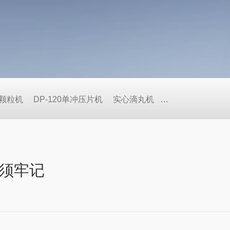
式颗粒机
DP-120单冲压片机
实心滴丸机
BY荸荠式糖衣机
须牢记