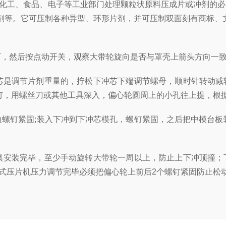
化工、食品、电子等工业部门处理颗粒状原料压成片或冲剂的必
剂等。它可压制各种异型、环形片剂，并可压制双面刻有商标、
下，然后按点动开关，观察大带轮旋向是否与罩壳上箭头方向一
芯是调节片剂重量的，拧松下冲芯下端调节螺母，顺时针转动减
螺钉，用螺丝刀或其他工具深入，偏心轮圆周上的小孔往上提，
边螺钉紧固;装入下冲到下冲芯模孔，螺钉紧固，之后把中模台板
具安装完毕，至少手动旋转大带轮一周以上，防止上下冲顶撞；
式压片机压力调节完毕必须把偏心轮上前后2个螺钉紧固防止松