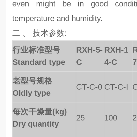
even might be in good condit
temperature and humidity.
二 、
技术参数:
行业标准型号
RXH-5-
RXH-1
Standard type
C
4-C
7
老型号规格
CT-C-0
CT-C-I
C
Oldly type
每次干燥量(kg)
25
100
2
Dry quantity