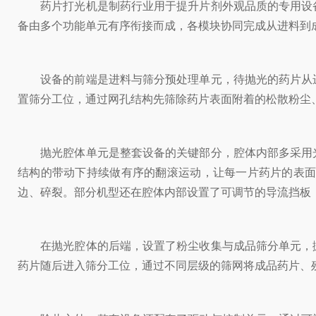
药片打光机是制药行业用于提升片剂外观品质的专用设备
备由多个功能单元有序衔接而成，各模块协同完成从进料到
设备的前端是进料与筛分预处理单元，待抛光的药片从进
置筛分工位，通过网孔结构先筛除药片表面附着的松散粉尘
抛光腔体单元是整套设备的关键部分，腔体内部多采用光
结构的带动下持续做有序的翻滚运动，让每一片药片的表
边、碎裂。部分机型还在腔体内部设置了可调节的导流挡板
在抛光腔体的后端，设置了粉尘收集与成品筛分单元，抛
药片随后进入筛分工位，通过不同层级的筛网将成品药片、