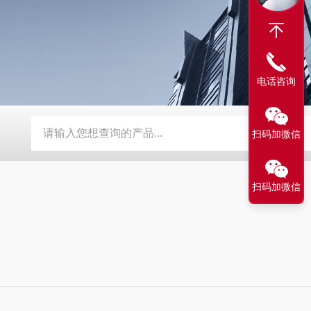
电话咨询
BY-800\BY-1000八角糖衣机
DW-1滴丸机
DMH对开门干
扫码加微信
扫码加微信