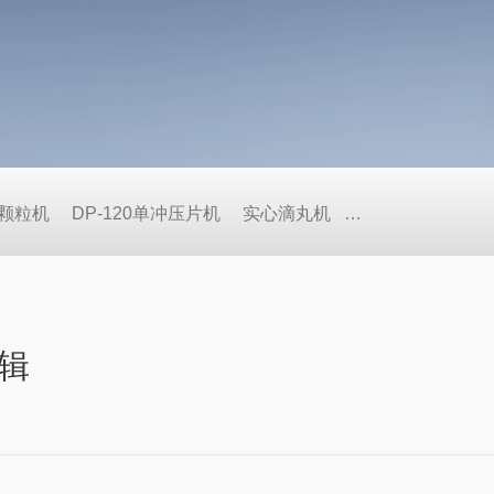
式颗粒机
DP-120单冲压片机
实心滴丸机
BY荸荠式糖衣机
辑