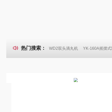
热门搜索：
WD2双头滴丸机
YK-160A摇摆