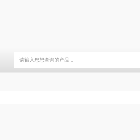
BY-800\BY-1000八角糖衣机
DW-1滴丸机
DMH对开门干