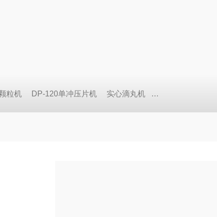
式颗粒机
DP-120单冲压片机
实心滴丸机
BY荸荠式糖衣机