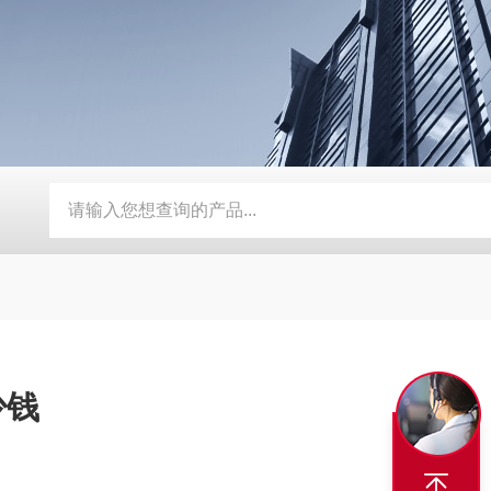
BY-800\BY-1000八角糖衣机
DW-1滴丸机
DMH对开门干
少钱