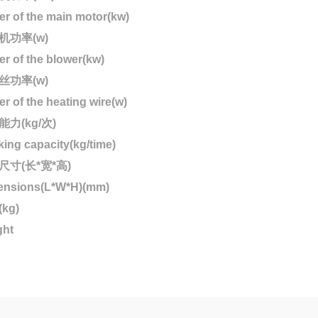
r of the main motor(kw)
机功率(w)
r of the blower(kw)
丝功率(w)
r of the heating wire(w)
力(kg/次)
ing capacity(kg/time)
尺寸(长*宽*高)
ensions(L*W*H)(mm)
kg)
ght