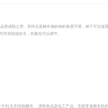
果品类成熟之用。其特点是糖衣锅的倾斜角度可调，锅下可以放
可作加热或吹冷，热量也可以调节。
用于片剂,丸剂包制糖衣 、滚制食品及化工产品。无级变速糖衣机