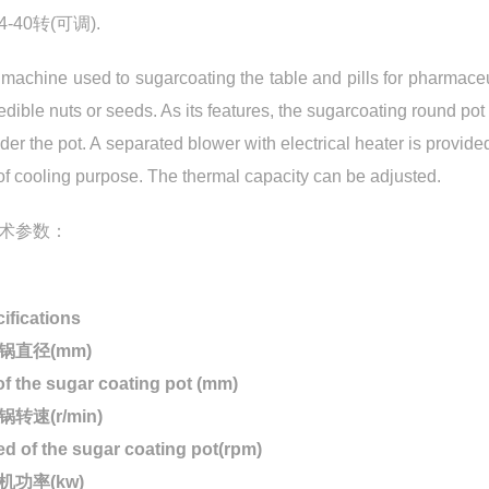
-40转(可调).
 machine used to sugarcoating the table and pills for pharmaceu
edible nuts or seeds. As its features, the sugarcoating round pot
nder the pot. A separated blower with electrical heater is provide
 of cooling purpose. The thermal capacity can be adjusted.
术参数：
ifications
锅直径(mm)
of the sugar coating pot (mm)
转速(r/min)
d of the sugar coating pot(rpm)
机功率(kw)