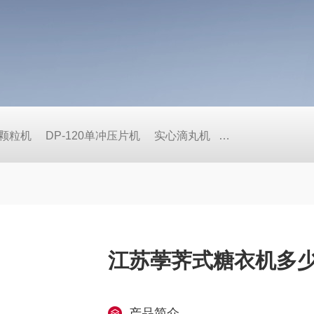
式颗粒机
DP-120单冲压片机
实心滴丸机
BY荸荠式糖衣机
江苏荸荠式糖衣机多
产品简介