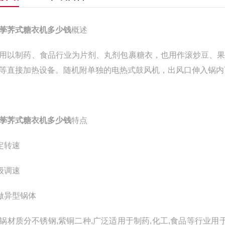
荸荠式糖衣机多少钱
概述
用以制药、食品行业为片剂、丸剂包裹糖衣，也用作滚炒豆、
等直接加热设备。随机附单独的电热式鼓风机，出风口伸入锅内
荸荠式糖衣机多少钱
特点
定转速
级调速
做异型锅体
锅材质分不锈钢,紫铜二种,广泛适用于制药,化工,食品等行业