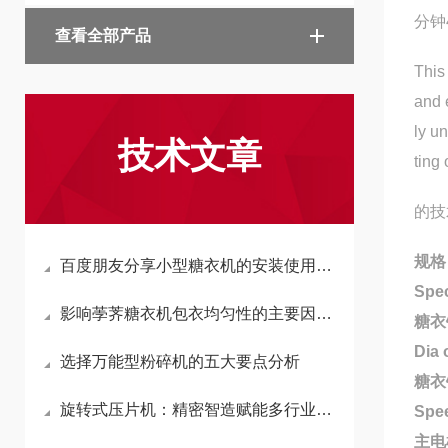
分钟4
查看全部产品
This
and 
ly u
技术文章
ting
的技
规格
百度朋友分享小型糖衣机的安装使用方法
Spec
影响荸荠糖衣机包衣均匀性的主要因素分析
糖衣
Dia 
选择万能型粉碎机的五大要点分析
糖衣锅
旋转式压片机：精密智造赋能多行业规模化生产
Spee
主电