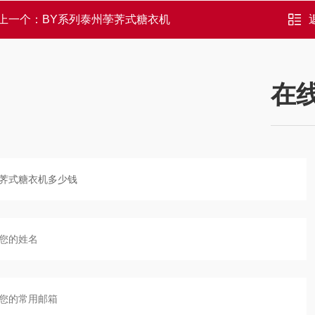
上一个：
BY系列泰州荸荠式糖衣机
在