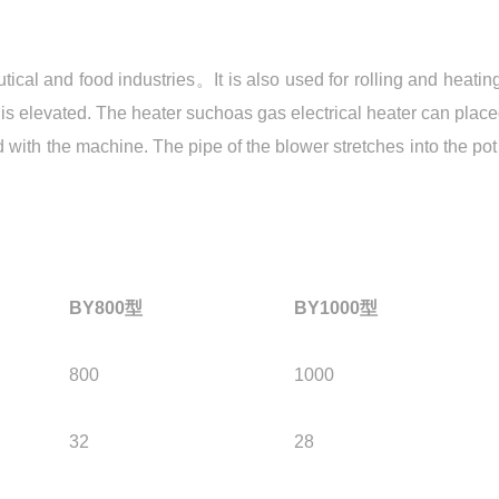
tical and food industries。It is also used for rolling and heati
 is elevated. The heater suchoas gas electrical heater can place
d with the machine. The pipe of the blower stretches into the pot
BY800型
BY1000型
800
1000
32
28