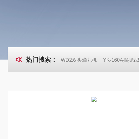
热门搜索：
WD2双头滴丸机
YK-160A摇摆