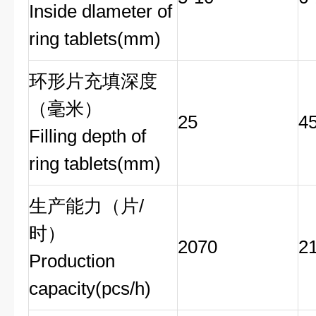
Inside dlameter of
ring tablets(mm)
环形片充填深度
（毫米）
25
4
Filling depth of
ring tablets(mm)
生产能力（片/
时）
2070
2
Production
capacity(pcs/h)