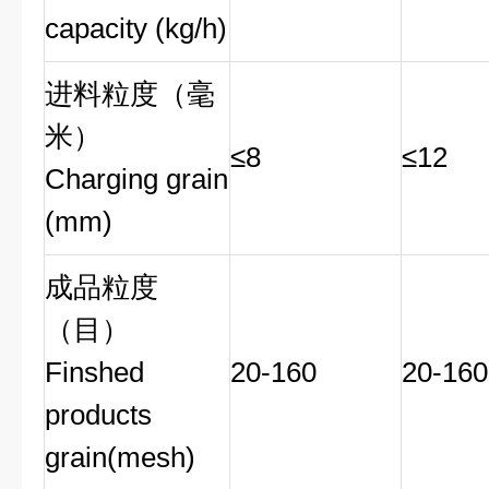
capacity (kg/h)
进料粒度（毫
米）
≤8
≤12
Charging grain
(mm)
成品粒度
（目）
Finshed
20-160
20-160
products
grain(mesh)