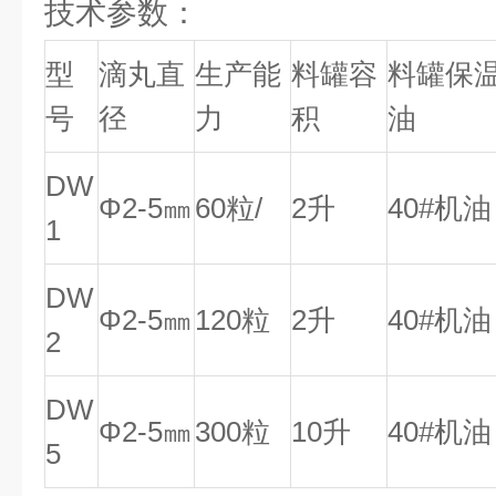
技术参数：
型
滴丸直
生产能
料罐容
料罐保
号
径
力
积
油
DW
Φ2-5㎜
60粒/
2升
40#机油
1
DW
Φ2-5㎜
120粒
2升
40#机油
2
DW
Φ2-5㎜
300粒
10升
40#机油
5