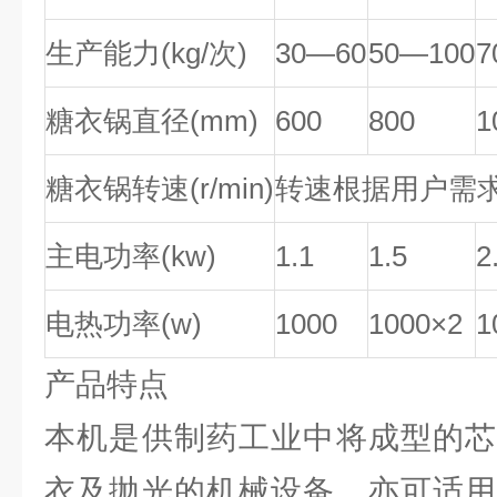
生产能力(kg/次)
30—60
50—100
7
糖衣锅直径(mm)
600
800
1
糖衣锅转速(r/min)
转速根据用户需
主电功率(kw)
1.1
1.5
2
电热功率(w)
1000
1000×2
1
产品特点
本机是供制药工业中将成型的芯
衣及抛光的机械设备，亦可适用