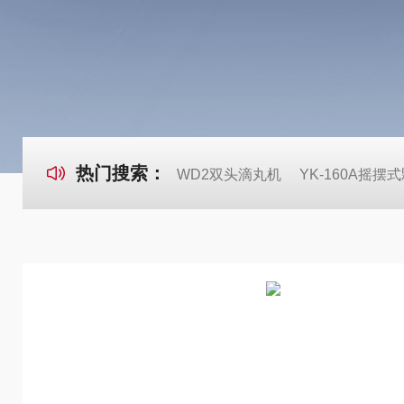
热门搜索：
WD2双头滴丸机
YK-160A摇摆