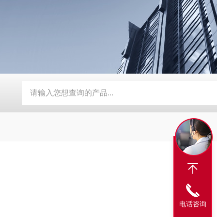
BY-800\BY-1000八角糖衣机
DW-1滴丸机
DMH对开门干
电话咨询