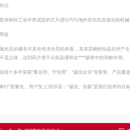
特点
是供制药工业中将成型的芯片进行均匀地外层包衣及抛光的机械
用途
抛光后的糖衣片具有色泽光亮的表面，其表层糖粉结晶后所产
不适之味，达到药片便于识别及缓和在****肠胃中的溶解作用。
连续十多年荣获“重合同、守信用”、“诚信企业”等荣誉。产品
奉行“质量先、用户至上”的宗旨；“诚信、创新”是我们追求的