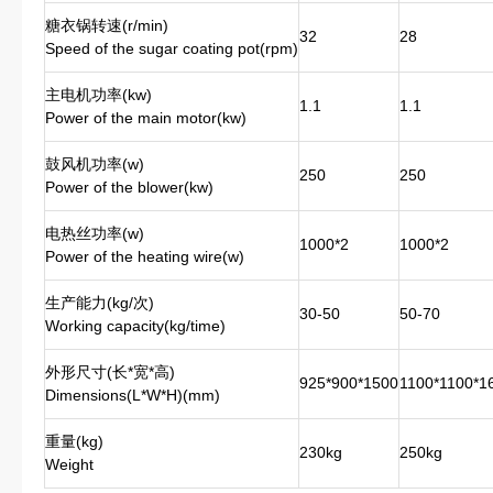
糖衣锅转速(r/min)
32
28
Speed of the sugar coating pot(rpm)
主电机功率(kw)
1.1
1.1
Power of the main motor(kw)
鼓风机功率(w)
250
250
Power of the blower(kw)
电热丝功率(w)
1000*2
1000*2
Power of the heating wire(w)
生产能力(kg/次)
30-50
50-70
Working capacity(kg/time)
外形尺寸(长*宽*高)
925*900*1500
1100*1100*1
Dimensions(L*W*H)(mm)
重量(kg)
230kg
250kg
Weight