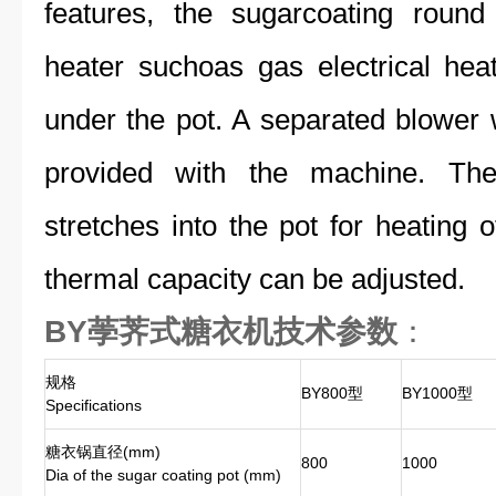
features, the sugarcoating round
heater suchoas gas electrical heat
under the pot. A separated blower w
provided with the machine. Th
stretches into the pot for heating 
thermal capacity can be adjusted.
BY荸荠式糖衣机技术参数
：
规格
BY800型
BY1000型
Specifications
糖衣锅直径(mm)
800
1000
Dia of the sugar coating pot (mm)