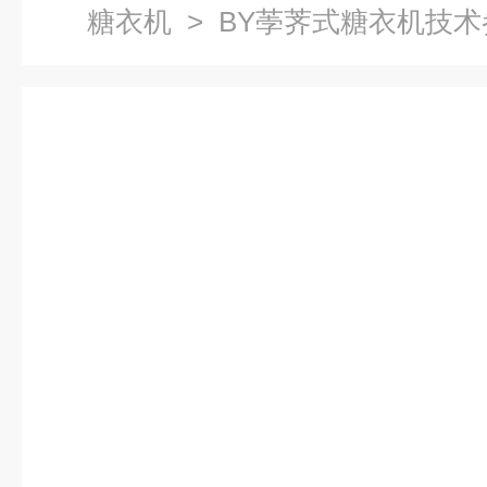
糖衣机
> BY荸荠式糖衣机技术