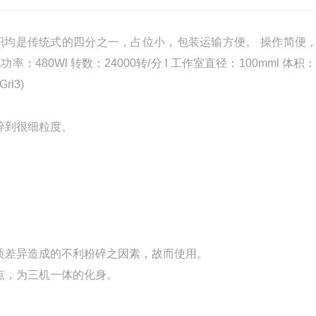
积均是传统式的四分之一，占位小，包装运输方便。 操作简便
480Wl 转数：24000转/分 l 工作室直径：100mml 体积：1
rl3)
碎到很细粒度。
质差异造成的不利粉碎之因素，故而使用。
点，为三机一体的化身。