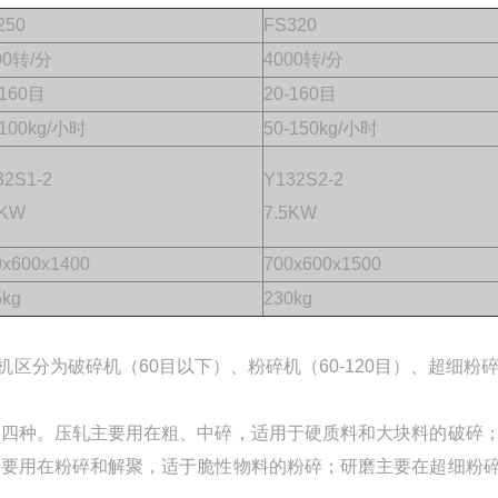
250
FS320
00转/分
4000转/分
-160目
20-160目
-100kg/小时
50-150kg/小时
32S1-2
Y132S2-2
5KW
7.5KW
0x600x1400
700x600x1500
5kg
230kg
区分为破碎机（60目以下）、粉碎机（60-120目）、超细粉碎
磨四种。压轧主要用在粗、中碎，适用于硬质料和大块料的破碎
主要用在粉碎和解聚，适于脆性物料的粉碎；研磨主要在超细粉