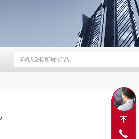
BY-800\BY-1000八角糖衣机
DW-1滴丸机
DMH对开门干
机