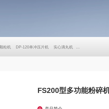
式颗粒机
DP-120单冲压片机
实心滴丸机
BY荸荠式糖衣机
FS200型多功能粉碎
产品简介