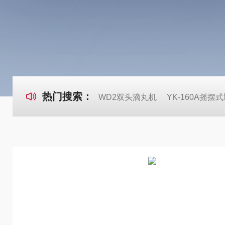
热门搜索：
WD2双头滴丸机
YK-160A摇摆