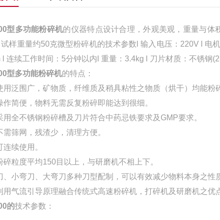
200型多功能粉碎机
的仪器特点设计合理，外观美观，重量与体
 试样重量约50克微型粉碎机的技术参数l 输入电压：220V l 电机功率：
 l 连续工作时间：5分钟以内l 重量：3.4kg l 刀片材质：不锈钢(2G
200型多功能粉碎机
的特点：
使用泛围广，矿物质，纤维质及稍具粘性之物质（烘干）均能粉
操作简便，物料无需反复粉碎即能达到很细。
采用全不锈钢粉碎槽及刀片符合中药忌铁要求及GMP要求。
不需筛网，残渣少，清理方便。
可连续使用。
粉碎粒度平均150目以上，与研磨机不相上下。
刀、小弯刀、大弯刀多种刀型配制，可以有效减少物料本身之性
利用气流引导原理融合传统式高速粉碎机，打碎机及研磨机之优
00的
技术参数：