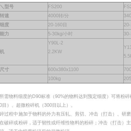
＼型号
FS200
FS
转速
4000转/分
34
细度
20-160目
20
能力
5-30kg/小时
30
Y90L-2
Y1
机
2.2KW
5.
尺寸
600x380x1100
70
100kg
20
所需物料细度的D90标准（90%的物料达到预定细度）可将粉碎机
300目）、超微粉碎机（300目以上）。
碎过程中施加于物料的外力有压轧、剪切、冲击（打击）、研
在破碎或粉碎，适于韧性或纤维性物料的粉碎；冲击（打击）