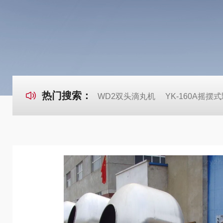
热门搜索：
WD2双头滴丸机
YK-160A摇摆