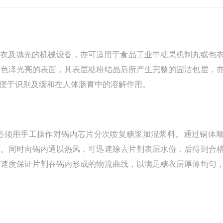
衣及抛光的机械设备，亦可适用于食品工业中糖果机制丸或包
有色泽光亮的表面，其表层糖粉结晶后所产生完整的固洁包层，
便于识别及缓和在人体肠胃中的溶解作用。
必须用手工操作对锅内芯片分次喷复糖浆加混浆料。通过锅体
布。同时向锅内通以热风，可迅速除去片剂表层水份，后得到合
线速度保证片剂在锅内形成的物流曲线，以满足糖衣层厚薄均匀