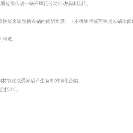
机通过带传动—蜗杆蜗轮传动带动锅体旋转。
换性能来调整糖衣锅的倾斜角度。（本机铭牌装药量是以锅体倾角
的特点。
。
铜材氧化或受潮后产生有毒的铜化合物。
过50℃。