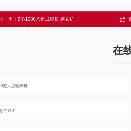
上一个：
BY-1000八角成球机 糖衣机
在