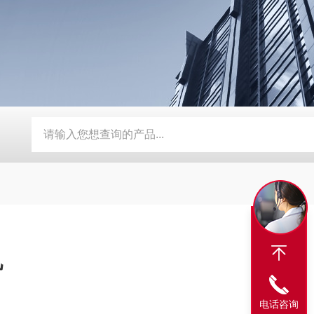
BY-800\BY-1000八角糖衣机
DW-1滴丸机
DMH对开门干
机
电话咨询