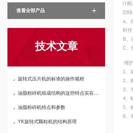
⑴机
查看全部产品
⑵结
a、
时作
B、
技术文章
C、
维护
1、
旋转式压片机的标准的操作规程
2、
3、
油脂粉碎机组成结构的这些特点实在是太方便了
4、
油脂粉碎机特点和参数
5、
6、
YK旋转式颗粒机的结构原理