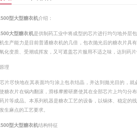
-1500型大型糖衣机
介绍：
-1500大型糖衣机
是供制药工业中将成型的芯片进行均匀地外层包
机生产能力是目前普通糖衣机的几倍，包衣抛光后的糖衣片具
氧化变质、受潮或挥发，又可遮盖芯片服用不适之味，达到药片
原理
芯片尽快地在其表面均匀涂上包衣结晶，并达到抛光目的，就
使糖衣片在锅内翻滚，滑移摩擦研磨使其在全部芯片上均匀分
药片等成品。本系列机器是糖衣工艺的设备，以锅体、稳定的
发生麻点的工艺要求。
-1500型大型糖衣机
结构特征