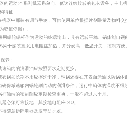
器的运动:本系列机器系单向、低速连续旋转的包衣设备，主电
构特征
在机器中部装有调节手轮，可供使用单位根据片剂装量及物料交
为取值依据）。
采用蜗轮蜗杆作为运动的终端输出，具有运转平稳、锅体能自锁
热风干燥装置采用电阻丝加热，并分设高、低温开关，控制方便
保养：
减速箱内的润滑油应按照要求定期更换。
糖衣锅如长期不用应擦洗干净，铜锅还要在其表面涂油以防锅体
为确保减速箱内蜗轮副传动的润滑条件，运行中箱体的温度不得超
蜗杆轴端的密封圈应定期检查更换，一般不超过六个月。
机器必须可靠接地，其接地电阻应≤4Ω。
不得随意拆除电器及皮带防护罩。