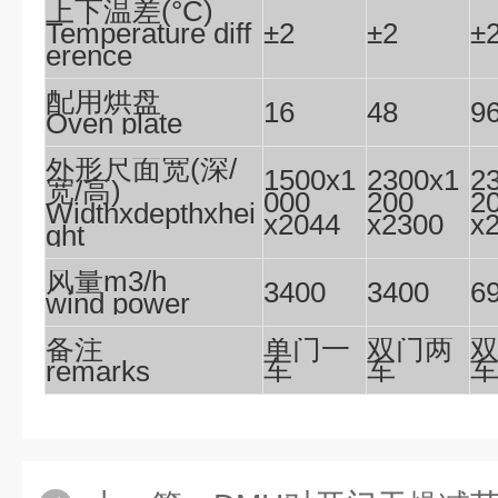
上下温差(°C)
Temperature diff
±2
±2
±
erence
配用烘盘
16
48
9
Oven plate
外形尺面宽(深/
1500x1
2300x1
2
宽/高)
000
200
2
Widthxdepthxhei
x2044
x2300
x
ght
风量m3/h
3400
3400
6
wind power
备注
单门一
双门两
remarks
车
车