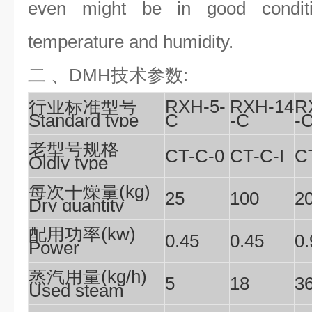
even might be in good condit
temperature and humidity.
二 、DMH技术参数:
行业标准型号
RXH-5-
RXH-14
R
Standard type
C
-C
-
老型号规格
CT-C-0
CT-C-I
CT
Oldly type
每次干燥量(kg)
25
100
2
Dry quantity
配用功率(kw)
0.45
0.45
0.
Power
蒸汽用量(kg/h)
5
18
3
Used steam