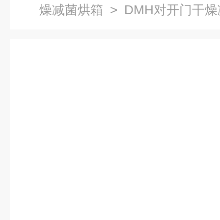
燥减菌烘箱
> DMH对开门干