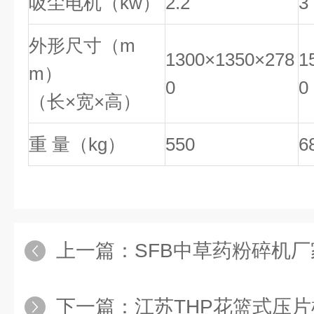
吸尘电机（kw）
2.2
3
外形尺寸（m
1300×1350×278
1
m）
0
0
（长×宽×高）
重 量（kg）
550
6
上一篇：
SFB中草药粉碎机厂
下一篇：
江苏THP花篮式压