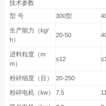
技术参数
型 号
300型
4
生产能力（kg/
20-50
4
h）
进料粒度（m
≤12
≤
m）
粉碎细度（目）
20-250
粉碎电机（kw）
7.5
1