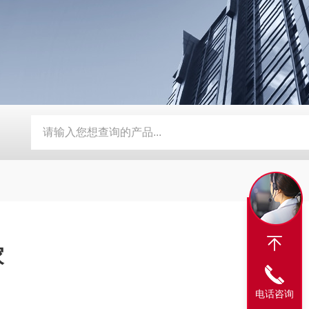
BY-800\BY-1000八角糖衣机
DW-1滴丸机
DMH对开门干
家
电话咨询