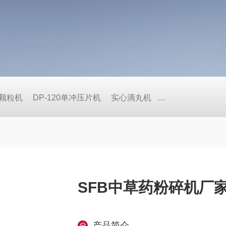
式颗粒机
DP-120单冲压片机
实心滴丸机
BY荸荠式糖衣机
SFB中草药粉碎机厂
产品简介