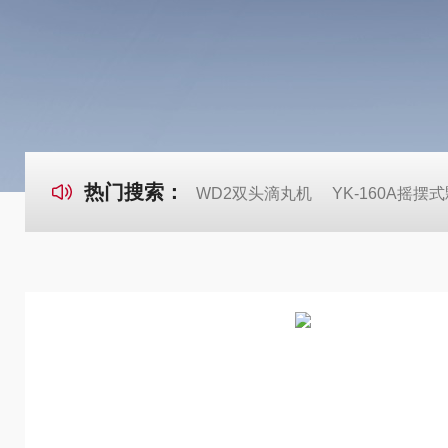
热门搜索：
WD2双头滴丸机
YK-160A摇摆