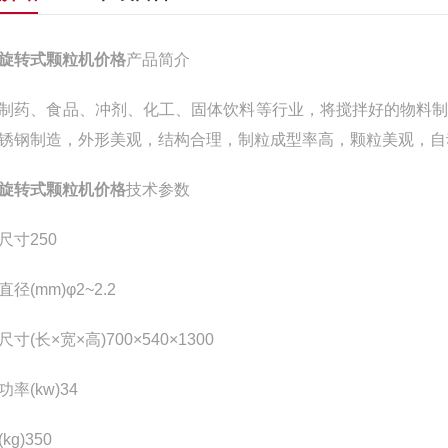
旋转式颗粒机价格
产品简介
制药、食品、冲剂、化工、固体饮料等行业，将搅拌好的物料
锈钢制造，外形美观，结构合理，制粒成型率高，颗粒美观，自
旋转式颗粒机价格
技术参数
尺寸250
径(mm)φ2~2.2
寸(长×宽×高)700×540×1300
率(kw)34
kg)350