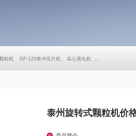
式颗粒机
DP-120单冲压片机
实心滴丸机
BY荸荠式糖衣机
泰州旋转式颗粒机价
产品简介