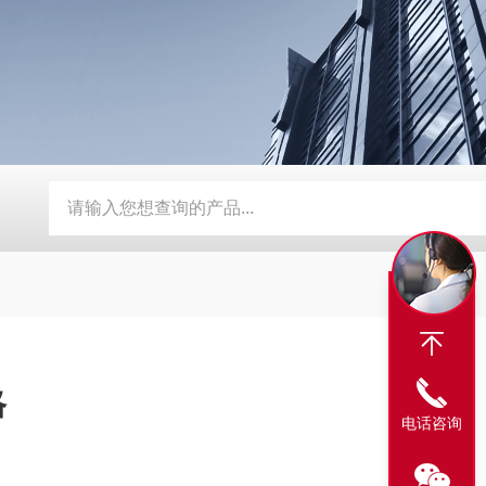
BY-800\BY-1000八角糖衣机
DW-1滴丸机
DMH对开门干
格
电话咨询