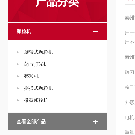
产品分类
泰州
颗粒机
用于
用不
旋转式颗粒机
泰州
药片打光机
碾刀
整粒机
粒子直
摇摆式颗粒机
微型颗粒机
外形尺
电机功
查看全部产品
重量(