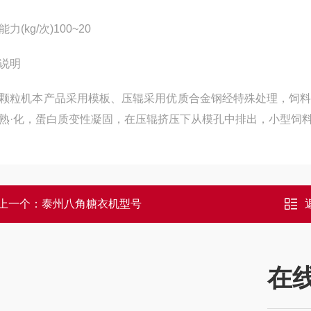
力(kg/次)100~20
说明
颗粒机本产品采用模板、压辊采用优质合金钢经特殊处理，饲
熟·化，蛋白质变性凝固，在压辊挤压下从模孔中排出，小型饲
上一个：
泰州八角糖衣机型号
在