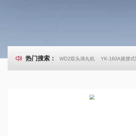
热门搜索：
WD2双头滴丸机
YK-160A摇摆