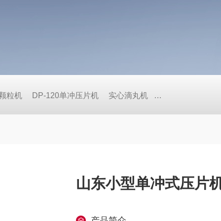
式颗粒机
DP-120单冲压片机
实心滴丸机
BY荸荠式糖衣机
山东小型单冲式压片
产品简介