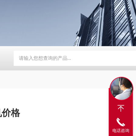
BY-800\BY-1000八角糖衣机
DW-1滴丸机
DMH对开门干
机价格
电话咨询