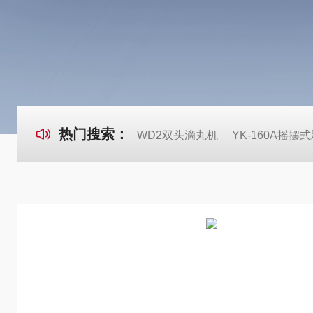
热门搜索：
WD2双头滴丸机
YK-160A摇摆