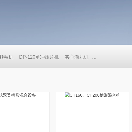
式颗粒机
DP-120单冲压片机
实心滴丸机
BY荸荠式糖衣机