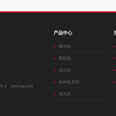
产品中心
糖衣机
颗粒机
混合机
粉碎机系列
号-2
sitemap.xml
滴丸机