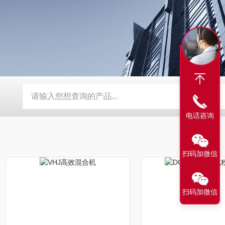
BY-800\BY-1000八角糖衣机
DW-1滴丸机
DMH对开门干
电话咨询
扫码加微信
扫码加微信