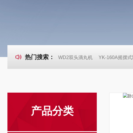
热门搜索：
WD2双头滴丸机
YK-160A摇摆
产品分类